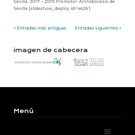
Sevilla. 2017 – 2019 Promotor: Archidiócesis de
Sevilla [slideshow_deploy id=’4626′]
« Entradas más antiguas
Entradas siguientes »
imagen de cabecera
Menú