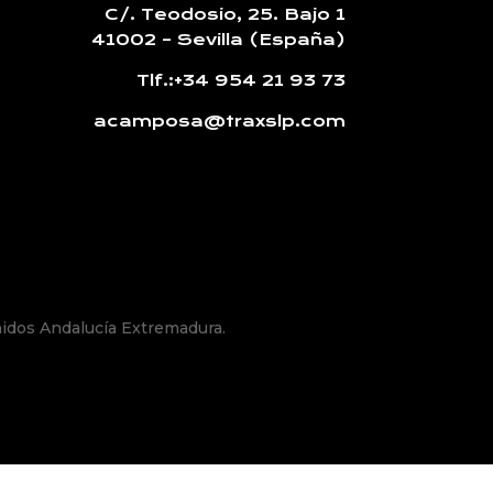
C/. Teodosio, 25. Bajo 1
41002 – Sevilla (España)
Tlf.:
+34 954 21 93 73
acamposa@traxslp.com
idos Andalucía Extremadura.