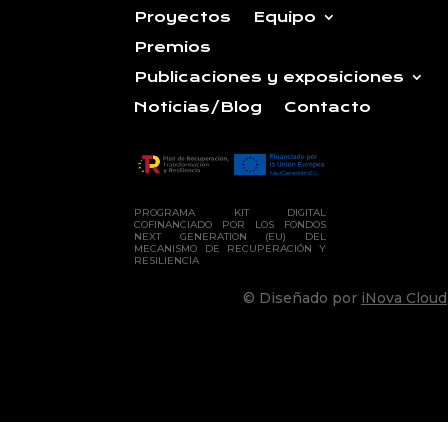
Proyectos
Equipo
Premios
Publicaciones y exposiciones
Noticias/Blog
Contacto
PROGRAMA KIT DIGITAL
COFINANCIADO POR LOS FONDOS
NEXT GENERATION (EU) DEL
MECANISMO DE RECUPERACIÓN Y
RESILIENCIA
©
Diseñado por
iNova Cloud