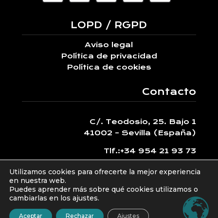
LOPD / RGPD
Aviso legal
Política de privacidad
Política de cookies
Contacto
C/. Teodosio, 25. Bajo 1
41002 – Sevilla (España)
Tlf.:
+34 954 21 93 73
acamposa@traxslp.com
Utilizamos cookies para ofrecerte la mejor experiencia
©
Diseñado por
iNova Cloud
, una empresa de
en nuestra web.
Puedes aprender más sobre qué cookies utilizamos o
Grupo iNova
.
| © 2002 – 2025 Técnicos Reunidos
cambiarlas en los ajustes.
Andalucía Extremadura.
Aceptar
Rechazar
Ajustes