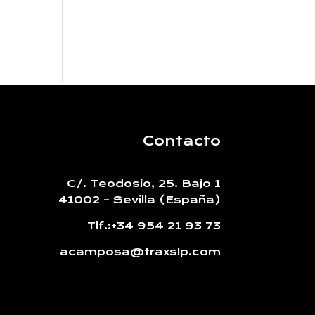
Contacto
C/. Teodosio, 25. Bajo 1
41002 – Sevilla (España)
Tlf.:
+34 954 21 93 73
acamposa@traxslp.com