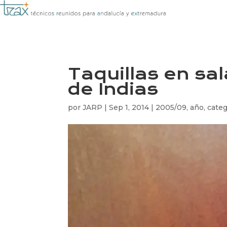
Taquillas en sa
de Indias
por
JARP
|
Sep 1, 2014
|
2005/09
,
año
,
categ