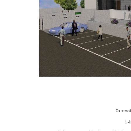
Promot
[s