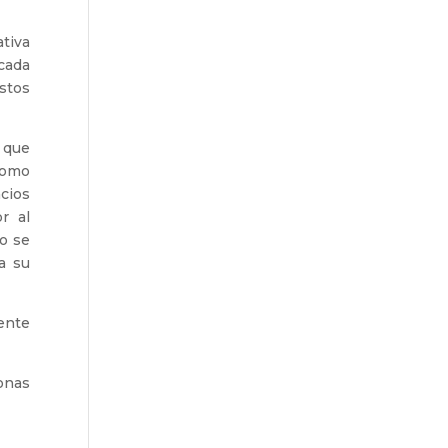
ativa
icada
stos
l que
como
acios
r al
lo se
a su
iente
zonas