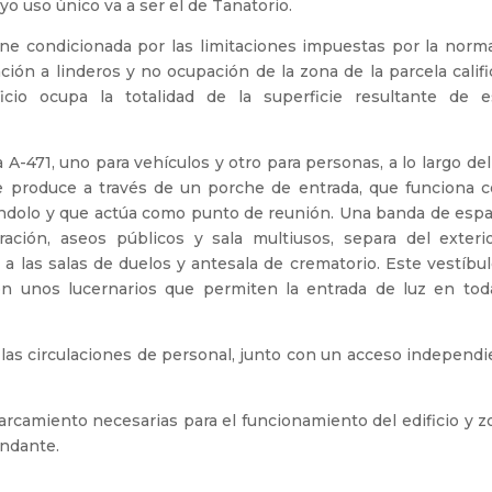
uyo uso único va a ser el de Tanatorio.
iene condicionada por las limitaciones impuestas por la norm
ción a linderos y no ocupación de la zona de la parcela calif
icio ocupa la totalidad de la superficie resultante de e
A-471, uno para vehículos y otro para personas, a lo largo de
 se produce a través de un porche de entrada, que funciona 
giéndolo y que actúa como punto de reunión. Una banda de esp
ración, aseos públicos y sala multiusos, separa del exterio
 a las salas de duelos y antesala de crematorio. Este vestíbu
on unos lucernarios que permiten la entrada de luz en tod
y las circulaciones de personal, junto con un acceso independ
arcamiento necesarias para el funcionamiento del edificio y 
indante.