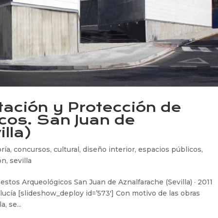
tación y Protección de
cos. San Juan de
lla)
ría
,
concursos
,
cultural
,
diseño interior
,
espacios públicos
,
ón
,
sevilla
stos Arqueológicos San Juan de Aznalfarache (Sevilla) · 2011
lucía [slideshow_deploy id=’573′] Con motivo de las obras
, se...