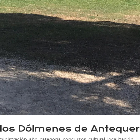
 los Dólmenes de Anteque
ministración
,
año
,
categoría
,
concursos
,
cultural
,
localización
,