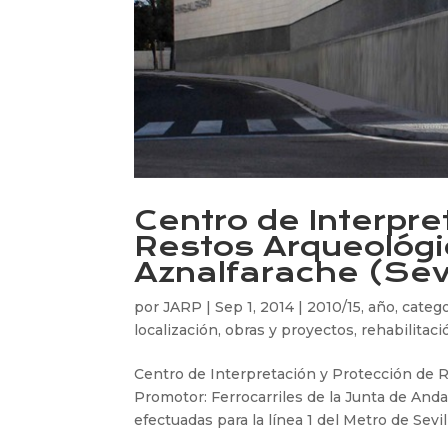
Centro de Interpre
Restos Arqueológi
Aznalfarache (Sevi
por
JARP
|
Sep 1, 2014
|
2010/15
,
año
,
catego
localización
,
obras y proyectos
,
rehabilitaci
Centro de Interpretación y Protección de Re
Promotor: Ferrocarriles de la Junta de Anda
efectuadas para la línea 1 del Metro de Sevilla