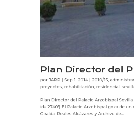
Plan Director del P
por
JARP
|
Sep 1, 2014
|
2010/15
,
administra
proyectos
,
rehabilitación
,
residencial
,
sevill
Plan Director del Palacio Arzobispal Sevill
id=’2740′] El Palacio Arzobispal goza de un e
Giralda, Reales Alcázares y Archivo de...