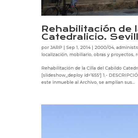
Rehabilitación de l
Catedralicio. Sevil
por
JARP
|
Sep 1, 2014
|
2000/04
,
administr
localización
,
mobiliario
,
obras y proyectos
,
r
Rehabilitación de la Cilla del Cabildo Cated
[slideshow_deploy id=’655′] 1.- DESCRIP
este inmueble al Archivo, se amplían sus...