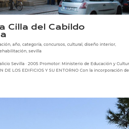
a Cilla del Cabildo
la
ación
,
año
,
categoría
,
concursos
,
cultural
,
diseño interior
,
ehabilitación
,
sevilla
ralicio Sevilla · 2005 Promotor: Ministerio de Educación y Cultu
CIÓN DE LOS EDIFICIOS Y SU ENTORNO Con la incorporación d