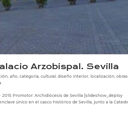
alacio Arzobispal. Sevilla
ción
,
año
,
categoría
,
cultural
,
diseño interior
,
localización
,
obras
a
a · 2015 Promotor: Archidiócesis de Sevilla [slideshow_deploy
nclave único en el casco histórico de Sevilla, junto a la Catedra