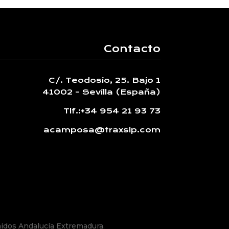
Contacto
C/. Teodosio, 25. Bajo 1
41002 – Sevilla (España)
Tlf.:
+34 954 21 93 73
acamposa@traxslp.com
idos Andalucía Extremadura.