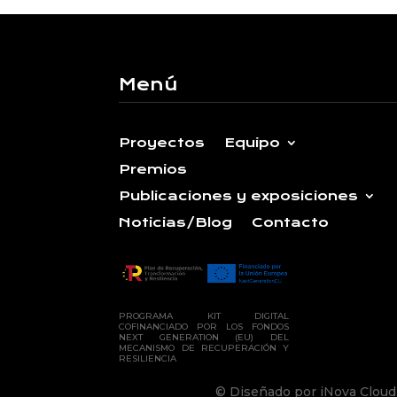
Menú
Proyectos
Equipo
Premios
Publicaciones y exposiciones
Noticias/Blog
Contacto
PROGRAMA KIT DIGITAL
COFINANCIADO POR LOS FONDOS
NEXT GENERATION (EU) DEL
MECANISMO DE RECUPERACIÓN Y
RESILIENCIA
©
Diseñado por
iNova Cloud